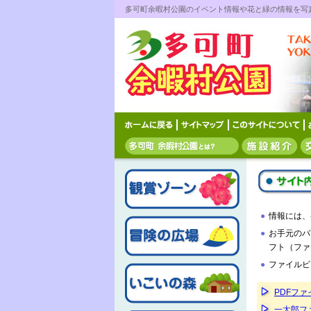
多可町余暇村公園のイベント情報や花と緑の情報を写
●
情報には、
●
お手元のパ
フト（ファ
●
ファイルビ
PDFフ
一太郎フ