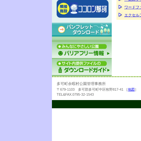
ワードフ
エクセル
多可町余暇村公園管理事務所
〒679-1103 多可郡多可町中区牧野817-41 ［
地図
］
TEL&FAX.0795-32-1543