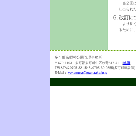
当公園は
し出られ
より良く
るために
多可町余暇村公園管理事務所
〒679-1103 多可郡多可町中区牧野817-41 ［
地図
］
TEL&FAX.0795-32-1543 /0795-30-0855(多可町建設課)
E-Mail：
yokamura@town.taka.lg.jp