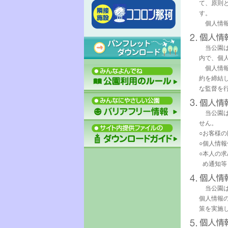
て、原則
す。
個人情報
当公園は
内で、個
個人情報
約を締結
な監督を
当公園は
せん。
○
お客様の
○
個人情報
○
本人の求
め通知等
当公園は
個人情報
策を実施