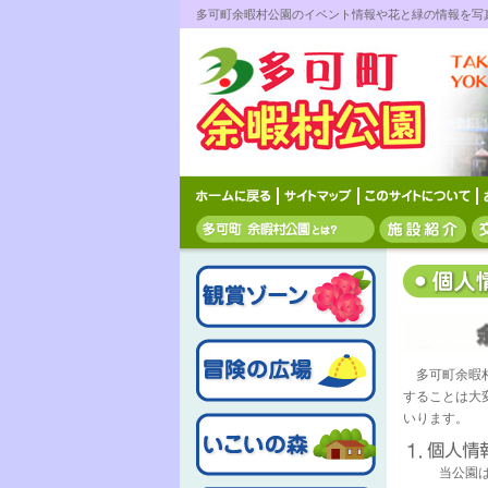
多可町余暇村公園のイベント情報や花と緑の情報を写
多可町余暇村
することは大
いります。
当公園は